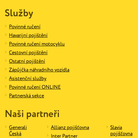
Služby
Povinné ručení
Havarijní pojištění
Povinné ručení motocyklu
Cestovní pojištění
Ostatní pojištění
Zápůjčka náhradního vozidla
Asistenční služby
Povinné ručení ONLINE
Partnerská sekce
Naši partneři
Generali
Allianz pojišťovna
Slavia
Česká
pojišťovna
Inter Partner