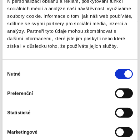
K personalizaci obsahu a reklam, poskytování funkcí
Dokument ke stažení
sociálních médií a analýze naší návštěvnosti využíváme
?>
soubory cookie. Informace o tom, jak náš web používáte,
sdílíme se svými partnery pro sociální média, inzerci a
Univerzální vzor výpovědi poji
analýzy. Partneři tyto údaje mohou zkombinovat s
stné smlouvy - řešení dohodo
dalšími informacemi, které jste jim poskytli nebo které
u (před datem ukončení)
získali v důsledku toho, že používáte jejich služby.
Pojišťovny většinou umožňují vypovědět
smlouvu osobně na pobočce na počkání.
Budete potřebovat formulář pro výpověď od
dané pojišťovny. V případě, že nechcete na
Výběr
pobočku chodit, můžete výpověď zaslat
písemně (emailem nebo poštou). Můžete
Nutné
souhlasu
použít vzor výpovědi, který jsme pro Vás
připravili.
Preferenční
Dokument ke stažení
?>
Statistické
Vzor odstoupení od pojištění
uzavřeného službou na dálku
Marketingové
U pojistné smlouvy, která byla uzavřena