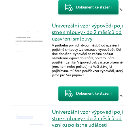
Dokument ke stažení
?>
Univerzální vzor výpovědi poji
stné smlouvy - do 2 měsíců od
uzavření smlouvy
V průběhu prvních dvou měsíců od uzavření
pojistné smlouvy lze smlouvu vypovědět. Od
dne doručení výpovědi se začíná počítat
osmidenní výpovědní lhůta, po této lhůtě
pojištění zaniká. Výpoveď pak zašlete písemně
(emailem nebo poštou) na Vaši stávající
pojišťovnu. Můžete použít vzor výpovědi, který
jsme pro Vás připravili.
Dokument ke stažení
?>
Univerzální vzor výpovědi poji
stné smlouvy - do 3 měsíců od
vzniku pojistné události