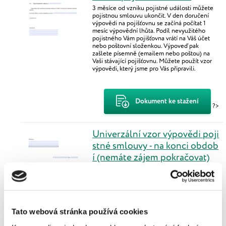
3 měsíce od vzniku pojistné události můžete
pojistnou smlouvu ukončit. V den doručení
výpovědi na pojišťovnu se začíná počítat 1
mesíc výpovědní lhůta. Podíl nevyužitého
pojistného Vám pojišťovna vrátí na Váš účet
nebo poštovní složenkou. Výpoveď pak
zašlete písemně (emailem nebo poštou) na
Vaši stávající pojišťovnu. Můžete použít vzor
výpovědi, který jsme pro Vás připravili.
Dokument ke stažení
?>
Univerzální vzor výpovědi poji
stné smlouvy - na konci obdob
í (nemáte zájem pokračovat)
Na dané datum, kdy je možné smlouvu
ukončit se zeptejte přímo Vaší pojišťovny.
Podmínky se totiž můžou lišit. Výpoveď pak
zašlete písemně (emailem nebo poštou) na
Vaši stávající pojišťovnu. Můžete použít vzor
výpovědi, který jsme pro Vás připravili.
Tato webová stránka používá cookies