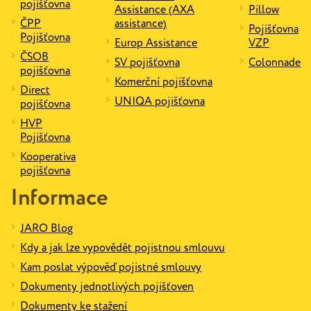
pojišťovna
Assistance (AXA
Pillow
ČPP
assistance)
Pojišťovna
Pojišťovna
Europ Assistance
VZP
ČSOB
SV pojišťovna
Colonnade
pojišťovna
Komerční pojišťovna
Direct
UNIQA pojišťovna
pojišťovna
HVP
Pojišťovna
Kooperativa
pojišťovna
Informace
JARO Blog
Kdy a jak lze vypovědět pojistnou smlouvu
Kam poslat výpověď pojistné smlouvy
Dokumenty jednotlivých pojišťoven
Dokumenty ke stažení