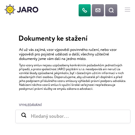
Dokumenty ke stažení
Ať už vás zajímá, vzor výpovědi povinného ručení, nebo vzor
výpovědi pro pojistné události a další, všechny užitečné
dokumenty jsme vám dali na jedno místo.
Tyto vzory smluv nejsou uzpůsobeny konkrétním požadavkům jednotlivých
případů, a proto společnost JARO pojištění s.r.o. neodpovídá ani neručí za
vzniklé škody způsobené jakýmkoliv, byť i částečným užitím informací v nich
obsažených třetí osobou. Doporučujeme, aby uživatelé při doplnění a před
jeho podpisem příslušného vzoru smlouvy vyhledali právní podporu advokáta.
Nabízení těchto vzorů smluv k využití široké veřejnosti nepředstavuje
poskytnutí právní služby ve smyslu zákona o advokacii.
VYHLEDÁVÁNÍ