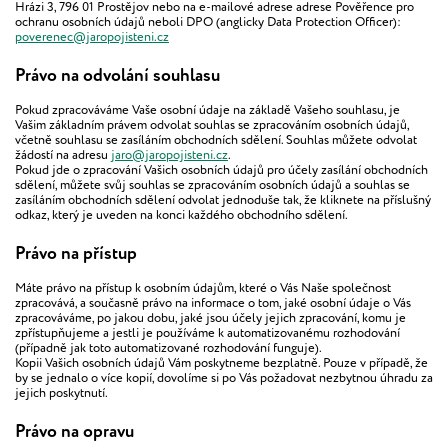
Hrázi 3, 796 01 Prostějov nebo na e-mailové adrese adrese Pověřence pro
ochranu osobních údajů neboli DPO (anglicky Data Protection Officer):
poverenec@jaropojisteni.cz
Právo na odvolání souhlasu
Pokud zpracováváme Vaše osobní údaje na základě Vašeho souhlasu, je
Vašim základním právem odvolat souhlas se zpracováním osobních údajů,
včetně souhlasu se zasíláním obchodních sdělení. Souhlas můžete odvolat
žádostí na adresu
jaro@jaropojisteni.cz
.
Pokud jde o zpracování Vašich osobních údajů pro účely zasílání obchodních
sdělení, můžete svůj souhlas se zpracováním osobních údajů a souhlas se
zasíláním obchodních sdělení odvolat jednoduše tak, že kliknete na příslušný
odkaz, který je uveden na konci každého obchodního sdělení.
Právo na přístup
Máte právo na přístup k osobním údajům, které o Vás Naše společnost
zpracovává, a současně právo na informace o tom, jaké osobní údaje o Vás
zpracováváme, po jakou dobu, jaké jsou účely jejich zpracování, komu je
zpřístupňujeme a jestli je používáme k automatizovanému rozhodování
(případně jak toto automatizované rozhodování funguje).
Kopii Vašich osobních údajů Vám poskytneme bezplatně. Pouze v případě, že
by se jednalo o více kopií, dovolíme si po Vás požadovat nezbytnou úhradu za
jejich poskytnutí.
Právo na opravu