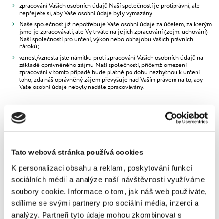
zpracování Vašich osobních údajů Naší společností je protiprávní, ale
nepřejete si, aby Vaše osobní údaje byly vymazány;
Naše společnost již nepotřebuje Vaše osobní údaje za účelem, za kterým
jsme je zpracovávali, ale Vy trváte na jejich zpracování (zejm. uchování)
Naší společností pro určení, výkon nebo obhajobu Vašich právních
nároků;
vznesl/vznesla jste námitku proti zpracování Vašich osobních údajů na
základě oprávněného zájmu Naší společností, přičemž omezení
zpracování v tomto případě bude platné po dobu nezbytnou k určení
toho, zda náš oprávněný zájem převyšuje nad Vaším právem na to, aby
Vaše osobní údaje nebyly nadále zpracovávány.
Právo na námitku proti zpracování Vašich osobních
údajů na základě oprávněného zájmu
S ohledem na skutečnost, že některé Vaše osobní údaje zpracováváme na
základě oprávněného zájmu, máte právo podat proti tomuto zpracování
námitku, na jejímž základě posoudíme, zda je skutečně v našem oprávněném
Tato webová stránka používá cookies
zájmu Vaše osobní údaje pro daný účel zpracovávat nebo zda převažuje Vaše
právo na to, aby Vaše osobní údaje nebyly nadále zpracovávány
K personalizaci obsahu a reklam, poskytování funkcí
sociálních médií a analýze naší návštěvnosti využíváme
Právo na námitku proti zpracování Vašich osobních
soubory cookie. Informace o tom, jak náš web používáte,
údajů za účelem přímého marketingu
sdílíme se svými partnery pro sociální média, inzerci a
Máte právo vznést námitku proti tomu, abychom Vaše osobní údaje
analýzy. Partneři tyto údaje mohou zkombinovat s