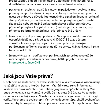
prodlouženou o dobu, kdy je možné uplatnit pojistné plnění, resp.
domáhání se náhrady škody, vyplývající ze smluvního vztahu
poskytování osobních údajů je smluvním požadavkem vyplývajícím z
přípravy na zprostředkování pojistné smlouvy a osobní údaje je nutné
uvést do smlouvy z důvodu jednoznačného označení jednající smluvní
strany. V případě, že osobní údaje nebudou poskytnuty, může nastat
situace, že nebude možné ani zprostředkovat pojistnou smlouvu,
případně poskytnout pojistné plnění (protože jednající osoba, resp.
příjemce pojistného plnění musí být jednoznačně určen)
Naše společnost pověřuje podřízené Naší společnosti k získávání
osobních údajů na základě zákona č. 170/2018 Sb. za účelem
zprostředkování a správy pojištění ve spolupráci s příslušnými
pojišťovnami (příjemci osobních údajů) ve smyslu článku 6, odst. 1, písm.
b) nařízení GDPR
jmenovitý seznam podřízených pojišťovacích zprostředkovatelů je
možné vyhledat zadáním názvu firmy „JARO pojištění s.r.o.“ na
internetové stránce ČNB
Jaká jsou Vaše práva?
S ohledem na skutečnost, že Naše společnost o Vás zpracovává osobní údaje,
náležejí Vám práva, o kterých bychom Vás rádi v této sekci informovali.
Veškerá svá práva můžete u nás uplatnit jakýmkoliv způsobem, který Vám
bude vyhovovat a který umožní ověřit, že nás skutečně žádáte Vy (umožní
ověřit Vaši identitu), a my se Vám budeme snažit v největší možné míře vyjít
vstříc. Abychom ale byli schopni Vám vyhovět co nejlépe, chtěli bychom Vás
požádat, abyste svá práva uplatnili písemně na adrese Naší společnosti: Na