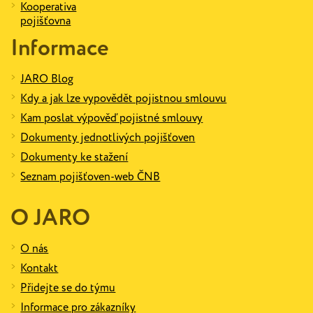
Kooperativa
pojišťovna
Informace
JARO Blog
Kdy a jak lze vypovědět pojistnou smlouvu
Kam poslat výpověď pojistné smlouvy
Dokumenty jednotlivých pojišťoven
Dokumenty ke stažení
Seznam pojišťoven-web ČNB
O JARO
O nás
Kontakt
Přidejte se do týmu
Informace pro zákazníky