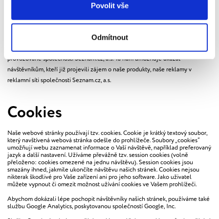
Povolit vše
smlouvy jsou tyto osobní údaje zpracovány pro splnění právní povinnosti
správce, případně pro jiné účely dle získaných souhlasů klienta.
Odmítnout
Naše webové stránky také využívají technologie retargetingu od služby Sklik
provozované společností Seznam.cz, a.s. Ta nám umožňuje ukázat
návštěvníkům, kteří již projevili zájem o naše produkty, naše reklamy v
reklamní síti společnosti Seznam.cz, a.s.
Cookies
Naše webové stránky používají tzv. cookies. Cookie je krátký textový soubor,
který navštívená webová stránka odešle do prohlížeče. Soubory „cookies“
umožňují webu zaznamenat informace o Vaší návštěvě, například preferovaný
jazyk a další nastavení. Užíváme převážně tzv. session cookies (volně
přeloženo: cookies omezené na jednu návštěvu). Session cookies jsou
smazány ihned, jakmile ukončíte návštěvu našich stránek. Cookies nejsou
nikterak škodlivé pro Vaše zařízení ani pro jeho software. Jako uživatel
můžete vypnout či omezit možnost užívání cookies ve Vašem prohlížeči.
Abychom dokázali lépe pochopit návštěvníky našich stránek, používáme také
službu Google Analytics, poskytovanou společností Google, Inc.