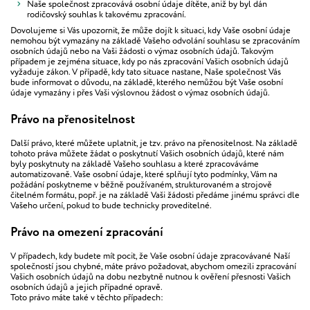
Naše společnost zpracovává osobní údaje dítěte, aniž by byl dán
rodičovský souhlas k takovému zpracování.
Dovolujeme si Vás upozornit, že může dojít k situaci, kdy Vaše osobní údaje
nemohou být vymazány na základě Vašeho odvolání souhlasu se zpracováním
osobních údajů nebo na Vaši žádosti o výmaz osobních údajů. Takovým
případem je zejména situace, kdy po nás zpracování Vašich osobních údajů
vyžaduje zákon. V případě, kdy tato situace nastane, Naše společnost Vás
bude informovat o důvodu, na základě, kterého nemůžou být Vaše osobní
údaje vymazány i přes Vaši výslovnou žádost o výmaz osobních údajů.
Právo na přenositelnost
Další právo, které můžete uplatnit, je tzv. právo na přenositelnost. Na základě
tohoto práva můžete žádat o poskytnutí Vašich osobních údajů, které nám
byly poskytnuty na základě Vašeho souhlasu a které zpracováváme
automatizovaně. Vaše osobní údaje, které splňují tyto podmínky, Vám na
požádání poskytneme v běžně používaném, strukturovaném a strojově
čitelném formátu, popř. je na základě Vaši žádosti předáme jinému správci dle
Vašeho určení, pokud to bude technicky proveditelné.
Právo na omezení zpracování
V případech, kdy budete mít pocit, že Vaše osobní údaje zpracovávané Naší
společností jsou chybné, máte právo požadovat, abychom omezili zpracování
Vašich osobních údajů na dobu nezbytně nutnou k ověření přesnosti Vašich
osobních údajů a jejich případné opravě.
Toto právo máte také v těchto případech: