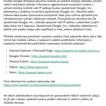
Služba Google Analytics používá cookies za účelem analýzy způsobu užívání
našich webových stránek. Informace vygenerované souborem cookie o
užívání stránky (včetně vaší IP adresy) budou společností Google, Inc.,
přeneseny a uloženy na servery společnosti Google, Inc. Všechna takto
získaná data budou zpracována anonymně. Data jsou určena výhradně pro
vyhodnocování užívání webových stránek. Anonymita je zaručena tím, že
společnost Google, Inc., nebude spojovat vaší IP adresu s jakýmikoli jinými
daty, která má k dispozici. Společnosti Google, Inc., nebudou odeslána ani
žádné jiné osobní údaje jako například, e-mail, jméno, telefonní číslo.
Můžete odmítnout používání souborů cookies, čímž zabráníte sběru dat o Vás.
Učinit tak můžete volbou v nastavení vašeho prohlížeče. Informace o
nastavení konkrétního prohlížeče naleznete na těchto adresách:
Internet Explorer / Microsoft Edge:
https://support.microsoft.com/cs-cz
Google Chrome:
https://support.google.com/
Mozilla Firefox:
https://support.mozilla.org/cs/
Opera:
https://help.opera.com
Safari:
https://support.apple.com/
Více informací ke cookies naleznete zde
https://www.google.cz/intl/cs/policies/technologies/cookies/
Ve všech záležitostech souvisejících se zpracováním Vašich osobních údajů,
ať již jde o dotaz, uplatnění práva, podání stížnosti či cokoliv jiného, se
můžete obracet: