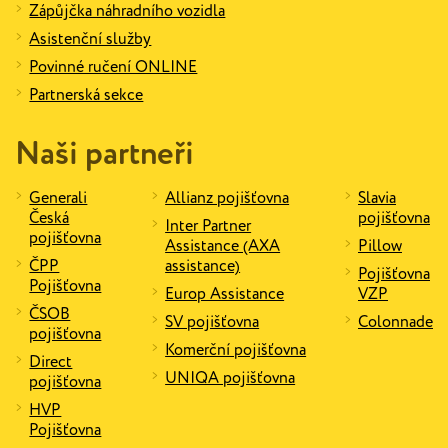
Zápůjčka náhradního vozidla
Asistenční služby
Povinné ručení ONLINE
Partnerská sekce
Naši partneři
Generali
Allianz pojišťovna
Slavia
Česká
pojišťovna
Inter Partner
pojišťovna
Assistance (AXA
Pillow
ČPP
assistance)
Pojišťovna
Pojišťovna
Europ Assistance
VZP
ČSOB
SV pojišťovna
Colonnade
pojišťovna
Komerční pojišťovna
Direct
UNIQA pojišťovna
pojišťovna
HVP
Pojišťovna