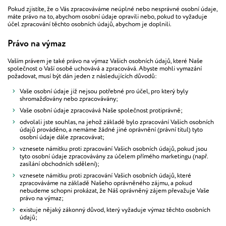
Pokud zjistíte, že o Vás zpracováváme neúplné nebo nesprávné osobní údaje,
máte právo na to, abychom osobní údaje opravili nebo, pokud to vyžaduje
účel zpracování těchto osobních údajů, abychom je doplnili.
Právo na výmaz
Vaším právem je také právo na výmaz Vašich osobních údajů, které Naše
společnost o Vaší osobě uchovává a zpracovává. Abyste mohli vymazání
požadovat, musí být dán jeden z následujících důvodů:
Vaše osobní údaje již nejsou potřebné pro účel, pro který byly
shromažďovány nebo zpracovávány;
Vaše osobní údaje zpracovává Naše společnost protiprávně;
odvolali jste souhlas, na jehož základě bylo zpracování Vašich osobních
údajů prováděno, a nemáme žádné jiné oprávnění (právní titul) tyto
osobní údaje dále zpracovávat;
vznesete námitku proti zpracování Vašich osobních údajů, pokud jsou
tyto osobní údaje zpracovávány za účelem přímého marketingu (např.
zasílání obchodních sdělení);
vznesete námitku proti zpracování Vašich osobních údajů, které
zpracováváme na základě Našeho oprávněného zájmu, a pokud
nebudeme schopni prokázat, že Náš oprávněný zájem převažuje Vaše
právo na výmaz;
existuje nějaký zákonný důvod, který vyžaduje výmaz těchto osobních
údajů;