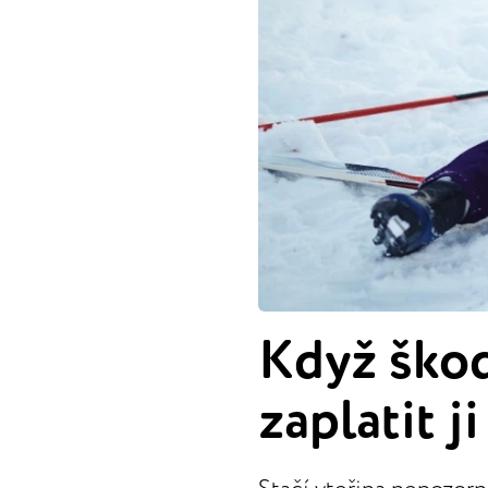
Když škod
zaplatit j