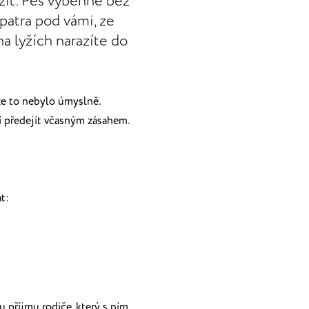
žit. Pes vyběhne bez
 patra pod vámi, ze
a lyžích narazíte do
 že to nebylo úmyslně.
jí předejít včasným zásahem.
t:
u příjmu rodiče, který s ním