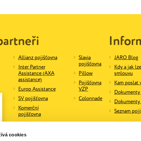
partneři
Infor
Allianz pojišťovna
Slavia
JARO Blog
pojišťovna
Inter Partner
Kdy a jak lz
Assistance (AXA
Pillow
smlouvu
assistance)
Pojišťovna
Kam poslat 
Europ Assistance
VZP
Dokumenty j
SV pojišťovna
Colonnade
Dokumenty k
Komerční
Seznam poj
pojišťovna
UNIQA pojišťovna
ívá cookies