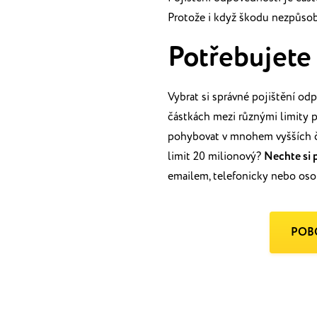
Protože i když škodu nezpůso
Potřebujete
Vybrat si správné pojištění od
částkách mezi různými limity
pohybovat
v mnohem vyšších č
limit 20 milionový?
Nechte si 
emailem,
telefonicky nebo os
POB