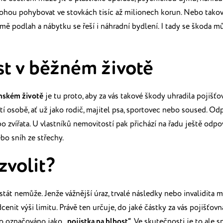
 mohou
pohybovat ve stovkách tisíc až milionech korun. Nebo tako
mě podlah a nábytku se řeší i náhradní bydlení. I
tady se škoda mů
t v běžném životě
anském životě
je tu proto, aby za vás takové škody
uhradila pojišťo
í osobě, ať už
jako rodič, majitel psa, sportovec nebo soused. Od
ebo zvířata. U vlastníků nemovitostí pak přichází na řadu
ještě odpo
ebo sníh ze
střechy.
 zvolit?
stát nemůže. Jenže vážnější úraz, trvalé následky
nebo invalidita 
dcenit výši
limitu. Právě ten určuje, do jaké částky za vás pojišťov
to označováno jako
„pojistka na blbost“
. Ve skutečnosti je to
ale s