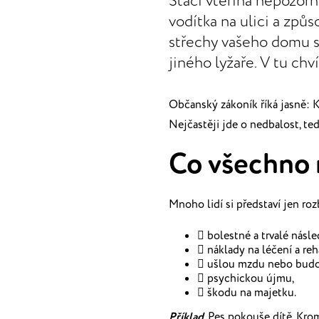
Stačí vteřina nepozor
vodítka na ulici a způs
střechy vašeho domu s
jiného lyžaře. V tu chv
Občanský zákoník říká jasně: K
Nejčastěji jde o nedbalost, te
Co všechno 
Mnoho lidí si představí jen ro
 bolestné a trvalé násle
 náklady na léčení a reh
 ušlou mzdu nebo budo
 psychickou újmu,
 škodu na majetku.
Příklad
. Pes pokouše dítě. Kro