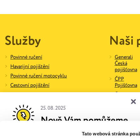
Služby
Naši 
Povinné ručení
Generali
Česká
Havarijní pojištění
pojišťovna
Povinné ručení motocyklu
ČPP
Cestovní pojištění
Pojišťovna
Ostatní pojištění
ČSOB
pojišťovna
Zápůjčka náhradního vozidla
25. 08. 2025
Direct
Asistenční služby
pojišťovna
Nově Vám pomůžeme
Povinné ručení ONLINE
HVP
ušetřit i za energie.
Partnerská sekce
Pojišťovna
Tato webová stránka použ