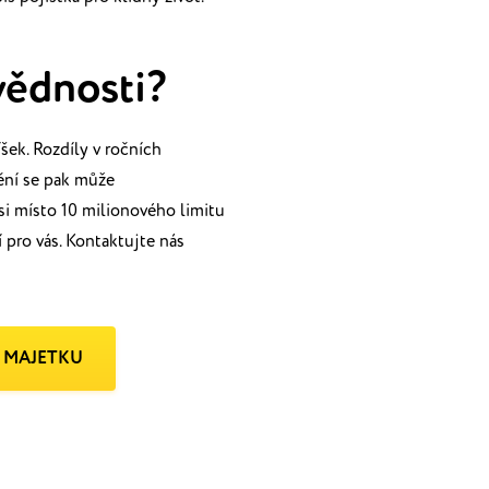
vědnosti?
šek. Rozdíly v ročních
ění se pak může
si místo 10 milionového limitu
í pro vás. Kontaktujte nás
 MAJETKU