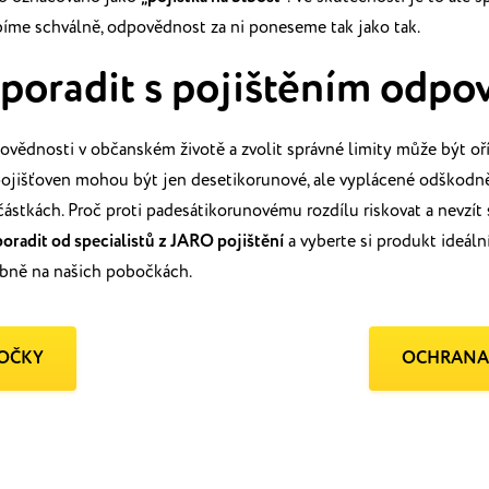
bíme schválně,
odpovědnost za ni poneseme tak jako tak.
 poradit s pojištěním odpo
povědnosti v občanském životě a zvolit správné limity
může být oří
 pojišťoven mohou
být jen desetikorunové, ale vyplácené odškodn
ástkách. Proč proti padesátikorunovému rozdílu riskovat a nevzít
poradit od specialistů
z JARO pojištění
a vyberte si produkt ideáln
obně na našich pobočkách.
OČKY
OCHRANA