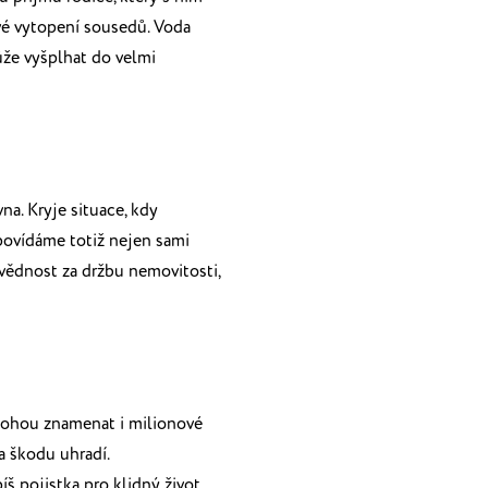
vé vytopení sousedů.
Voda
že vyšplhat do velmi
vna. Kryje situace, kdy
povídáme totiž nejen sami
vědnost za držbu nemovitosti,
mohou znamenat i milionové
na škodu uhradí.
píš pojistka pro klidný život.