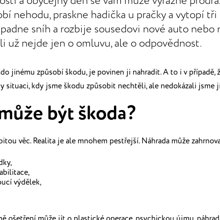
nosti a obyčejný den se vám může výrazně prodra
obí nehodu, praskne hadička u pračky a vytopí tři
padne sníh a rozbije sousedovi nové auto nebo n
íli už nejde jen o omluvu, ale o odpovědnost.
do jinému způsobí škodu, je povinen ji nahradit. A to i v případě,
dy situaci, kdy jsme škodu způsobit nechtěli, ale nedokázali jsme 
může být škoda?
zbitou věc. Realita je ale mnohem pestřejší. Náhrada
může zahrnova
dky,
abilitace,
ucí výdělek,
mě ošetření může jít o plastické operace, psychickou
újmu, náhrad