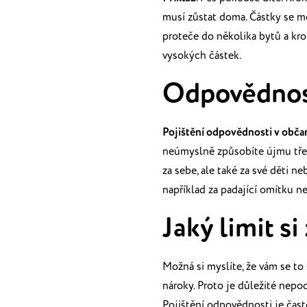
musí zůstat doma. Částky se
proteče do několika bytů a kro
vysokých částek.
Odpovědnos
Pojištění odpovědnosti v obč
neúmyslně způsobíte újmu třet
za
sebe, ale také za své děti n
například za padající omítku n
Jaký limit si
Možná si myslíte, že vám se to 
nároky. Proto je důležité nepo
Pojištění
odpovědnosti je čas