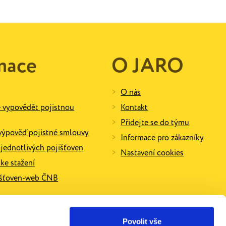
mace
O JARO
O nás
e vypovědět pojistnou
Kontakt
Přidejte se do týmu
výpověď pojistné smlouvy
Informace pro zákazníky
ednotlivých pojišťoven
Nastavení cookies
e stažení
išťoven-web ČNB
Otevřete si vlastní pobočku!
Povolit vše